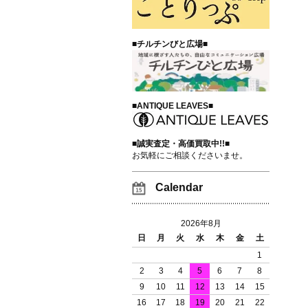
■チルチンびと広場■
■ANTIQUE LEAVES■
■誠実査定・高価買取中!!■
お気軽にご相談くださいませ。
Calendar
2026年8月
日
月
火
水
木
金
土
1
2
3
4
5
6
7
8
9
10
11
12
13
14
15
16
17
18
19
20
21
22