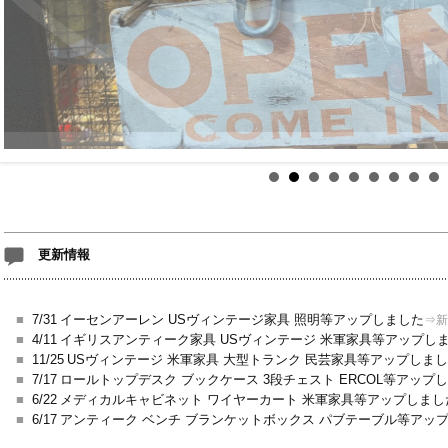
更新情報
■
7/31
イーセンアーレン USヴィンテージ家具 照明等アップしました
⇒新
■
4/11
イギリスアンティーク家具 USヴィンテージ 米軍家具等アップし
■
11/25
USヴィンテージ 米軍家具 大型トランク 民芸家具等アップしま
■
7/17
ロールトップデスク ブックケース 3段チェスト ERCOL等アップ
■
6/22
メディカルキャビネット ワイヤーカート 米軍家具等アップしまし
■
6/17
アンティーク ベンチ ブランケットボックス パブテーブル等アッ