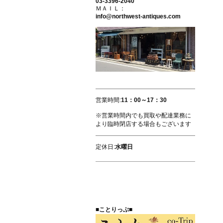
03-3396-2040
ＭＡＩＬ：
info@northwest-antiques.com
営業時間:
11：00～17：30
※営業時間内でも買取や配達業務に
より臨時閉店する場合もございます
定休日:
水曜日
■ことりっぷ■