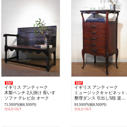
イギリス アンティーク
イギリス アンティーク
木製ベンチ 2人掛け 長いす
ミュージックキャビネット チェスト
ソファ テレビ台 オーク
整理ダンス 引出し5段 楽譜入れ
71,500円(税6,500円)
93,500円(税8,500円)
SOLD OUT
SOLD OUT