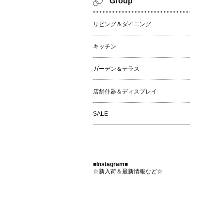
Group
リビング＆ダイニング
キッチン
ガーデン＆テラス
店舗什器＆ディスプレイ
SALE
■Instagram■
☆新入荷＆最新情報など☆