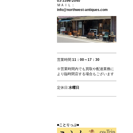
03-3396-2040
ＭＡＩＬ：
info@northwest-antiques.com
営業時間:
11：00～17：30
※営業時間内でも買取や配達業務に
より臨時閉店する場合もございます
定休日:
水曜日
■ことりっぷ■