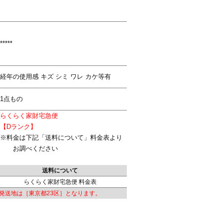
*****
経年の使用感 キズ シミ ワレ カケ等有
1点もの
らくらく家財宅急便
【Dランク】
※料金は下記「送料について」料金表より
お調べください
送料について
らくらく家財宅急便 料金表
発送地は［東京都23区］となります。