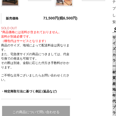
テ
プ
し
71,500円(税6,500円)
販売価格
安
SOLD OUT
*商品価格には送料が含まれておりません。
送料が別途必要です。
サ
（梱包代はサービスとなります）
イ
商品のサイズ、地域によって配送料金は異なりま
ズ
す。
また、宅急便サイズの商品につきましては、代金
カ
引換での発送も可能です。
ラ
その際は別途、金額に応じた代引き手数料がかか
ー
ります。
材
ご不明な点等ございましたらお問い合わせくださ
質
い。
産
地
・特定商取引法に基づく表記 (返品など)
年
代
ブ
この商品について問い合わせる
ラ