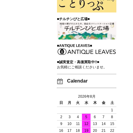
■チルチンびと広場■
■ANTIQUE LEAVES■
■誠実査定・高価買取中!!■
お気軽にご相談くださいませ。
Calendar
2026年8月
日
月
火
水
木
金
土
1
2
3
4
5
6
7
8
9
10
11
12
13
14
15
16
17
18
19
20
21
22