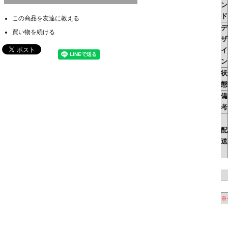
ン
ド
この商品を友達に教える
デ
買い物を続ける
ザ
イ
ン
状
態
備
考
配
送
※