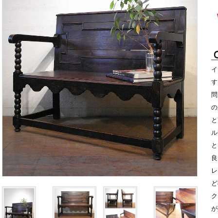
イ
す
問
の
と
ル
と
良
レ
ど
ク
が