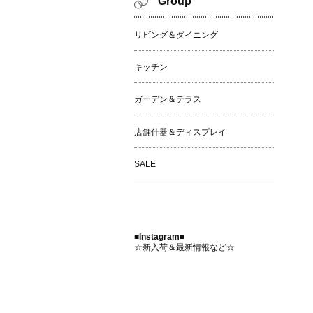
Group
リビング＆ダイニング
キッチン
ガーデン＆テラス
店舗什器＆ディスプレイ
SALE
■Instagram■
☆新入荷＆最新情報など☆