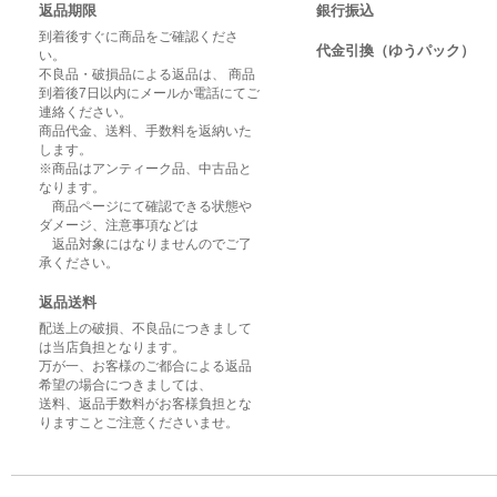
返品期限
銀行振込
到着後すぐに商品をご確認くださ
代金引換（ゆうパック）
い。
不良品・破損品による返品は、 商品
到着後7日以内にメールか電話にてご
連絡ください。
商品代金、送料、手数料を返納いた
します。
※商品はアンティーク品、中古品と
なります。
商品ページにて確認できる状態や
ダメージ、注意事項などは
返品対象にはなりませんのでご了
承ください。
返品送料
配送上の破損、不良品につきまして
は当店負担となります。
万が一、お客様のご都合による返品
希望の場合につきましては、
送料、返品手数料がお客様負担とな
りますことご注意くださいませ。