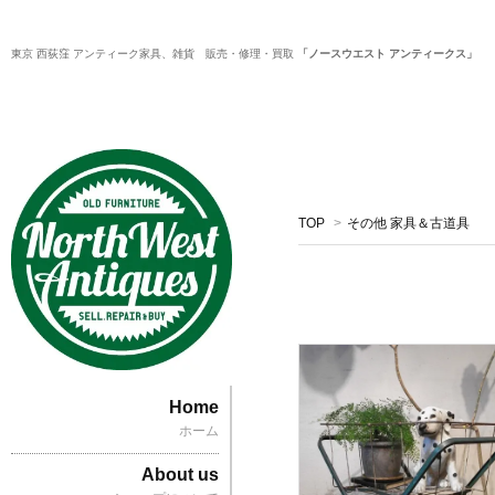
東京 西荻窪 アンティーク家具、雑貨 販売・修理・買取
「ノースウエスト アンティークス」
TOP
>
その他 家具＆古道具
Home
ホーム
About us