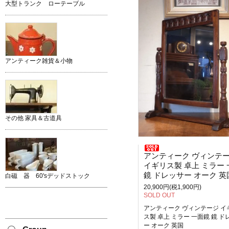
大型トランク ローテーブル
アンティーク雑貨＆小物
その他 家具＆古道具
アンティーク ヴィンテ
イギリス製 卓上 ミラー 一面
鏡 ドレッサー オーク 英
白磁 器 60'sデッドストック
20,900円(税1,900円)
SOLD OUT
アンティーク ヴィンテージ イ
ス製 卓上 ミラー 一面鏡 鏡 ド
ー オーク 英国