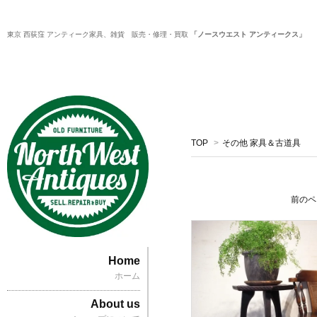
東京 西荻窪 アンティーク家具、雑貨 販売・修理・買取
「ノースウエスト アンティークス」
TOP
>
その他 家具＆古道具
前のペ
Home
ホーム
About us