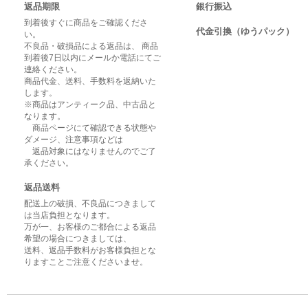
返品期限
銀行振込
到着後すぐに商品をご確認くださ
代金引換（ゆうパック）
い。
不良品・破損品による返品は、 商品
到着後7日以内にメールか電話にてご
連絡ください。
商品代金、送料、手数料を返納いた
します。
※商品はアンティーク品、中古品と
なります。
商品ページにて確認できる状態や
ダメージ、注意事項などは
返品対象にはなりませんのでご了
承ください。
返品送料
配送上の破損、不良品につきまして
は当店負担となります。
万が一、お客様のご都合による返品
希望の場合につきましては、
送料、返品手数料がお客様負担とな
りますことご注意くださいませ。