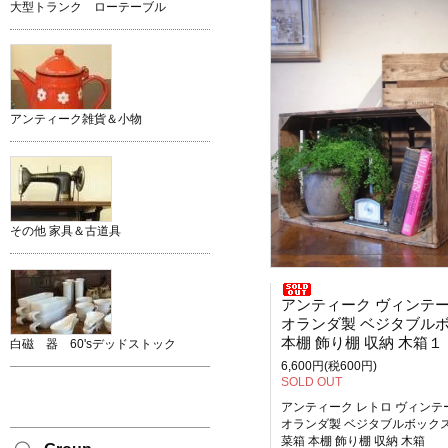
大型トランク ローテーブル
アンティーク雑貨＆小物
その他 家具＆古道具
アンティーク ヴィンテ
オランダ製 ベジタブルボックス 野菜
本棚 飾り棚 収納 木箱１
白磁 器 60'sデッドストック
6,600円(税600円)
SOLD OUT
アンティーク レトロ ヴィンテ
オランダ製 ベジタブルボックス
菜箱 本棚 飾り棚 収納 木箱