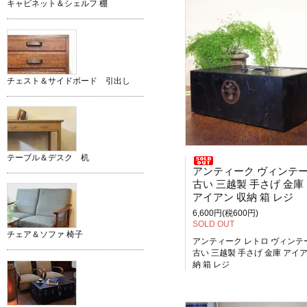
キャビネット＆シェルフ 棚
チェスト＆サイドボード 引出し
テーブル＆デスク 机
アンティーク ヴィンテージ レト
古い 三越製 手さげ 金庫
アイアン 収納 箱 レジ
6,600円(税600円)
SOLD OUT
チェア＆ソファ 椅子
アンティーク レトロ ヴィンテ
古い 三越製 手さげ 金庫 アイア
納 箱 レジ