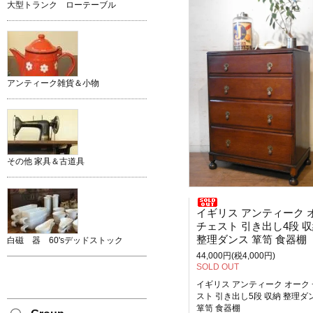
大型トランク ローテーブル
アンティーク雑貨＆小物
その他 家具＆古道具
イギリス アンティーク オー
チェスト 引き出し4段 
整理ダンス 箪笥 食器棚
白磁 器 60'sデッドストック
44,000円(税4,000円)
SOLD OUT
イギリス アンティーク オーク
スト 引き出し5段 収納 整理ダ
箪笥 食器棚