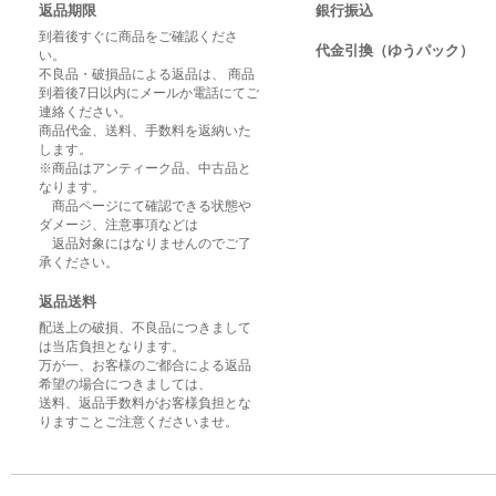
返品期限
銀行振込
到着後すぐに商品をご確認くださ
代金引換（ゆうパック）
い。
不良品・破損品による返品は、 商品
到着後7日以内にメールか電話にてご
連絡ください。
商品代金、送料、手数料を返納いた
します。
※商品はアンティーク品、中古品と
なります。
商品ページにて確認できる状態や
ダメージ、注意事項などは
返品対象にはなりませんのでご了
承ください。
返品送料
配送上の破損、不良品につきまして
は当店負担となります。
万が一、お客様のご都合による返品
希望の場合につきましては、
送料、返品手数料がお客様負担とな
りますことご注意くださいませ。