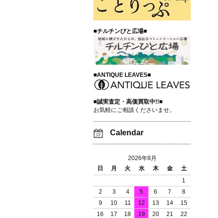
■チルチンびと広場■
■ANTIQUE LEAVES■
■誠実査定・高価買取中!!■
お気軽にご相談くださいませ。
Calendar
2026年8月
日
月
火
水
木
金
土
1
2
3
4
5
6
7
8
9
10
11
12
13
14
15
16
17
18
19
20
21
22