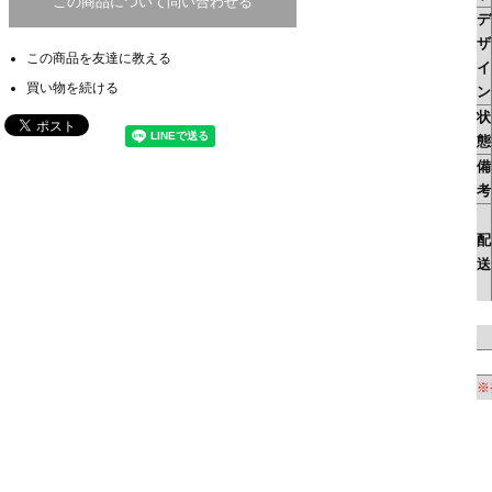
この商品について問い合わせる
デ
ザ
この商品を友達に教える
イ
買い物を続ける
ン
状
態
備
考
配
送
※