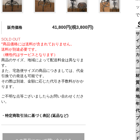
ッ
で
41,800円(税3,800円)
販売価格
サ
SOLD OUT
イ
*商品価格には送料が含まれておりません。
ズ
送料が別途必要です。
カ
（梱包代はサービスとなります）
商品のサイズ、地域によって配送料金は異なりま
ラ
す。
ー
また、宅急便サイズの商品につきましては、代金
材
引換での発送も可能です。
その際は別途、金額に応じた代引き手数料がかか
質
ります。
産
ご不明な点等ございましたらお問い合わせくださ
地
い。
年
代
・特定商取引法に基づく表記 (返品など)
ブ
ラ
ン
ド