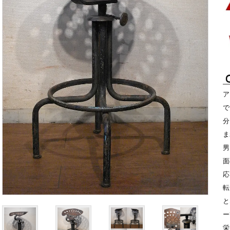
ア
で
分
ま
男
面
応
転
と
ー
栄