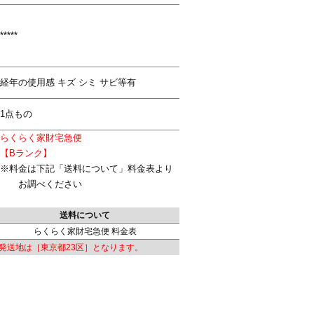
*****
経年の使用感 キズ シミ サビ等有
1点もの
らくらく家財宅急便
【Bランク】
※料金は下記「送料について」料金表より
お調べください
送料について
らくらく家財宅急便 料金表
発送地は［東京都23区］となります。