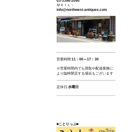
03-3396-2040
ＭＡＩＬ：
info@northwest-antiques.com
営業時間:
11：00～17：30
※営業時間内でも買取や配達業務に
より臨時閉店する場合もございます
定休日:
水曜日
■ことりっぷ■