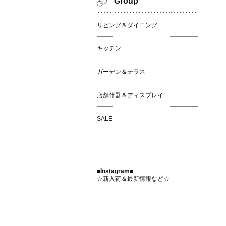
Group
リビング＆ダイニング
キッチン
ガーデン＆テラス
店舗什器＆ディスプレイ
SALE
■Instagram■
☆新入荷＆最新情報など☆