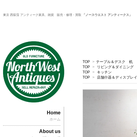
東京 西荻窪 アンティーク家具、雑貨 販売・修理・買取
「ノースウエスト アンティークス」
TOP
>
テーブル＆デスク 机
TOP
>
リビング＆ダイニング
TOP
>
キッチン
TOP
>
店舗什器＆ディスプレ
Home
ホーム
About us