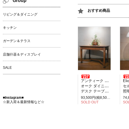
Group
おすすめ商品
リビング＆ダイニング
キッチン
ガーデン＆テラス
店舗什器＆ディスプレイ
SALE
アンティーク イギリス製
Elio M
オーク ダイニングテーブル
セルペ
デスク テーブル 2人掛け
照明
■Instagram■
93,500円(税8,500円)
☆新入荷＆最新情報など☆
SOLD OUT
SO