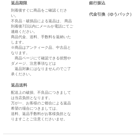
返品期限
銀行振込
到着後すぐに商品をご確認くださ
代金引換（ゆうパック）
い。
不良品・破損品による返品は、 商品
到着後7日以内にメールか電話にてご
連絡ください。
商品代金、送料、手数料を返納いた
します。
※商品はアンティーク品、中古品と
なります。
商品ページにて確認できる状態や
ダメージ、注意事項などは
返品対象にはなりませんのでご了
承ください。
返品送料
配送上の破損、不良品につきまして
は当店負担となります。
万が一、お客様のご都合による返品
希望の場合につきましては、
送料、返品手数料がお客様負担とな
りますことご注意くださいませ。