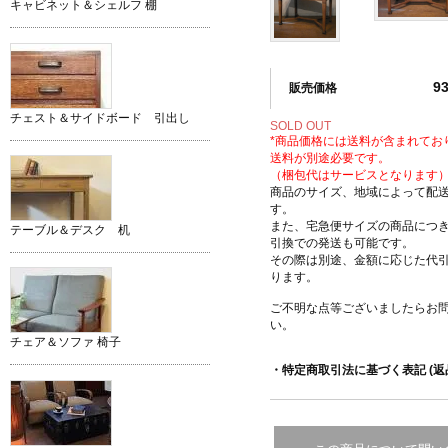
キャビネット＆シェルフ 棚
9
販売価格
チェスト＆サイドボード 引出し
SOLD OUT
*商品価格には送料が含まれてお
送料が別途必要です。
（梱包代はサービスとなります
商品のサイズ、地域によって配
す。
また、宅急便サイズの商品につ
テーブル＆デスク 机
引換での発送も可能です。
その際は別途、金額に応じた代
ります。
ご不明な点等ございましたらお
い。
チェア＆ソファ 椅子
・特定商取引法に基づく表記 (返