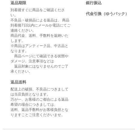
返品期限
銀行振込
到着後すぐに商品をご確認くださ
代金引換（ゆうパック）
い。
不良品・破損品による返品は、 商品
到着後7日以内にメールか電話にてご
連絡ください。
商品代金、送料、手数料を返納いた
します。
※商品はアンティーク品、中古品と
なります。
商品ページにて確認できる状態や
ダメージ、注意事項などは
返品対象にはなりませんのでご了
承ください。
返品送料
配送上の破損、不良品につきまして
は当店負担となります。
万が一、お客様のご都合による返品
希望の場合につきましては、
送料、返品手数料がお客様負担とな
りますことご注意くださいませ。