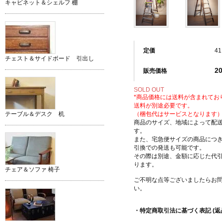
キャビネット＆シェルフ 棚
定価
41
チェスト＆サイドボード 引出し
2
販売価格
SOLD OUT
*商品価格には送料が含まれてお
送料が別途必要です。
（梱包代はサービスとなります
テーブル＆デスク 机
商品のサイズ、地域によって配
す。
また、宅急便サイズの商品につ
引換での発送も可能です。
その際は別途、金額に応じた代
ります。
チェア＆ソファ 椅子
ご不明な点等ございましたらお
い。
・特定商取引法に基づく表記 (返