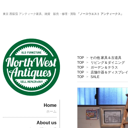
東京 西荻窪 アンティーク家具、雑貨 販売・修理・買取
「ノースウエスト アンティークス」
TOP
>
その他 家具＆古道具
TOP
>
リビング＆ダイニング
TOP
>
ガーデン＆テラス
TOP
>
店舗什器＆ディスプレ
TOP
>
SALE
Home
ホーム
About us