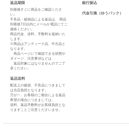
返品期限
銀行振込
到着後すぐに商品をご確認くださ
代金引換（ゆうパック）
い。
不良品・破損品による返品は、 商品
到着後7日以内にメールか電話にてご
連絡ください。
商品代金、送料、手数料を返納いた
します。
※商品はアンティーク品、中古品と
なります。
商品ページにて確認できる状態や
ダメージ、注意事項などは
返品対象にはなりませんのでご了
承ください。
返品送料
配送上の破損、不良品につきまして
は当店負担となります。
万が一、お客様のご都合による返品
希望の場合につきましては、
送料、返品手数料がお客様負担とな
りますことご注意くださいませ。