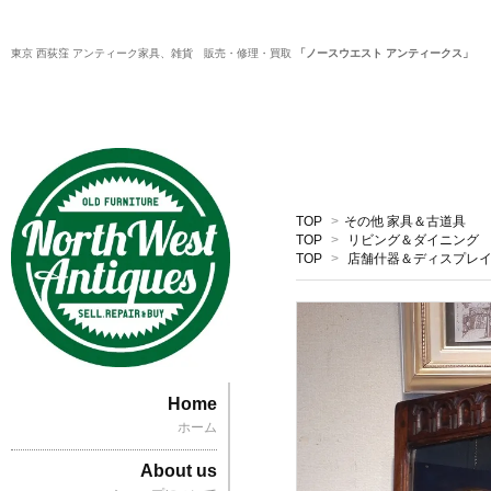
東京 西荻窪 アンティーク家具、雑貨 販売・修理・買取
「ノースウエスト アンティークス」
TOP
>
その他 家具＆古道具
TOP
>
リビング＆ダイニング
TOP
>
店舗什器＆ディスプレ
Home
ホーム
About us