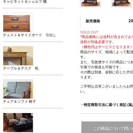
キャビネット＆シェルフ 棚
2
販売価格
SOLD OUT
チェスト＆サイドボード 引出し
*商品価格には送料が含まれてお
送料が別途必要です。
（梱包代はサービスとなります
商品のサイズ、地域によって配
す。
また、宅急便サイズの商品につ
引換での発送も可能です。
テーブル＆デスク 机
その際は別途、金額に応じた代
ります。
ご不明な点等ございましたらお
い。
チェア＆ソファ 椅子
・特定商取引法に基づく表記 (返
この商品について問い