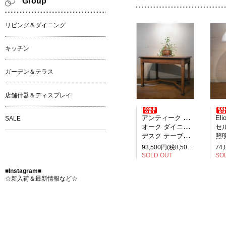
Group
リビング＆ダイニング
キッチン
ガーデン＆テラス
店舗什器＆ディスプレイ
アンティーク イギリス製
Elio M
SALE
オーク ダイニングテーブル
セルペ
デスク テーブル 2人掛け
照明
93,500円(税8,500円)
SOLD OUT
SO
■Instagram■
☆新入荷＆最新情報など☆