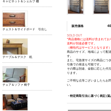
キャビネット＆シェルフ 棚
4
販売価格
チェスト＆サイドボード 引出し
SOLD OUT
*商品価格には送料が含まれてお
送料が別途必要です。
（梱包代はサービスとなります
商品のサイズ、地域によって配
す。
テーブル＆デスク 机
また、宅急便サイズの商品につ
引換での発送も可能です。
その際は別途、金額に応じた代
ります。
ご不明な点等ございましたらお
い。
チェア＆ソファ 椅子
・特定商取引法に基づく表記 (返