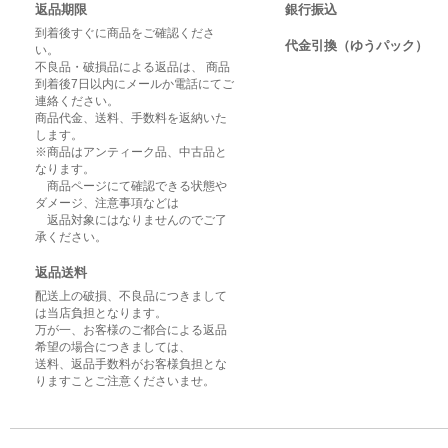
返品期限
銀行振込
到着後すぐに商品をご確認くださ
代金引換（ゆうパック）
い。
不良品・破損品による返品は、 商品
到着後7日以内にメールか電話にてご
連絡ください。
商品代金、送料、手数料を返納いた
します。
※商品はアンティーク品、中古品と
なります。
商品ページにて確認できる状態や
ダメージ、注意事項などは
返品対象にはなりませんのでご了
承ください。
返品送料
配送上の破損、不良品につきまして
は当店負担となります。
万が一、お客様のご都合による返品
希望の場合につきましては、
送料、返品手数料がお客様負担とな
りますことご注意くださいませ。