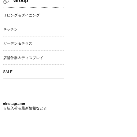
Group
リビング＆ダイニング
キッチン
ガーデン＆テラス
店舗什器＆ディスプレイ
SALE
■Instagram■
☆新入荷＆最新情報など☆