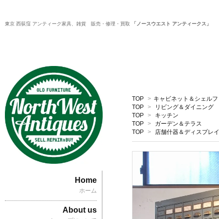
東京 西荻窪 アンティーク家具、雑貨 販売・修理・買取
「ノースウエスト アンティークス」
TOP
>
キャビネット＆シェルフ
TOP
>
リビング＆ダイニング
TOP
>
キッチン
TOP
>
ガーデン＆テラス
TOP
>
店舗什器＆ディスプレ
Home
ホーム
About us