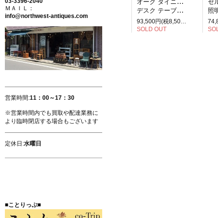
03-3396-2040
オーク ダイニングテーブル
セルペ
ＭＡＩＬ：
デスク テーブル 2人掛け
照明
info@northwest-antiques.com
93,500円(税8,500円)
SOLD OUT
SO
営業時間:
11：00～17：30
※営業時間内でも買取や配達業務に
より臨時閉店する場合もございます
定休日:
水曜日
■ことりっぷ■