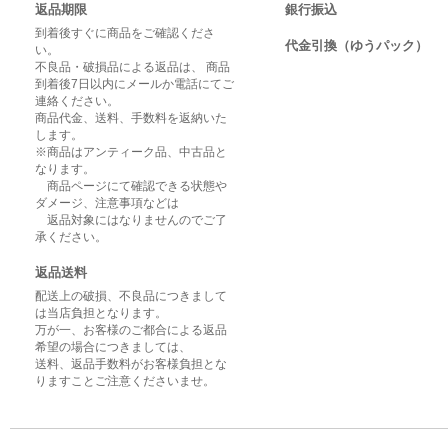
返品期限
銀行振込
到着後すぐに商品をご確認くださ
代金引換（ゆうパック）
い。
不良品・破損品による返品は、 商品
到着後7日以内にメールか電話にてご
連絡ください。
商品代金、送料、手数料を返納いた
します。
※商品はアンティーク品、中古品と
なります。
商品ページにて確認できる状態や
ダメージ、注意事項などは
返品対象にはなりませんのでご了
承ください。
返品送料
配送上の破損、不良品につきまして
は当店負担となります。
万が一、お客様のご都合による返品
希望の場合につきましては、
送料、返品手数料がお客様負担とな
りますことご注意くださいませ。