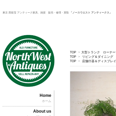
東京 西荻窪 アンティーク家具、雑貨 販売・修理・買取
「ノースウエスト アンティークス」
TOP
>
大型トランク ローテー
TOP
>
リビング＆ダイニング
TOP
>
店舗什器＆ディスプレ
Home
ホーム
About us