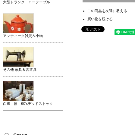
大型トランク ローテーブル
この商品を友達に教える
買い物を続ける
アンティーク雑貨＆小物
その他 家具＆古道具
白磁 器 60'sデッドストック