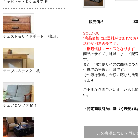
キャビネット＆シェルフ 棚
3
販売価格
SOLD OUT
チェスト＆サイドボード 引出し
*商品価格には送料が含まれてお
送料が別途必要です。
（梱包代はサービスとなります
商品のサイズ、地域によって配
す。
また、宅急便サイズの商品につ
引換での発送も可能です。
テーブル＆デスク 机
その際は別途、金額に応じた代
ります。
ご不明な点等ございましたらお
い。
チェア＆ソファ 椅子
・特定商取引法に基づく表記 (返
この商品について問い