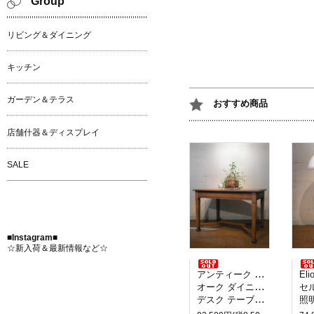
Group
リビング＆ダイニング
キッチン
ガーデン＆テラス
おすすめ商品
店舗什器＆ディスプレイ
SALE
■Instagram■
☆新入荷＆最新情報など☆
アンティーク イギリス製
Elio M
オーク ダイニングテーブル
セルペ
デスク テーブル 2人掛け
照明