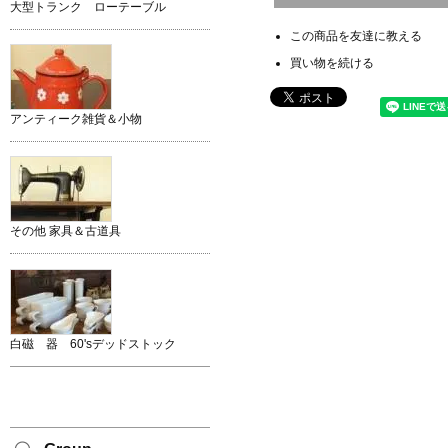
大型トランク ローテーブル
この商品を友達に教える
買い物を続ける
アンティーク雑貨＆小物
その他 家具＆古道具
白磁 器 60'sデッドストック