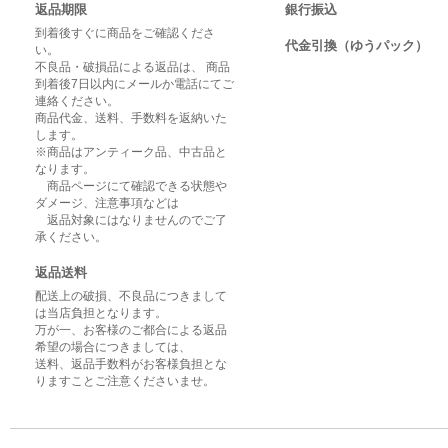
返品期限
銀行振込
到着後すぐに商品をご確認くださ
代金引換（ゆうパック）
い。
不良品・破損品による返品は、 商品
到着後7日以内にメールか電話にてご
連絡ください。
商品代金、送料、手数料を返納いた
します。
※商品はアンティーク品、中古品と
なります。
商品ページにて確認できる状態や
ダメージ、注意事項などは
返品対象にはなりませんのでご了
承ください。
返品送料
配送上の破損、不良品につきまして
は当店負担となります。
万が一、お客様のご都合による返品
希望の場合につきましては、
送料、返品手数料がお客様負担とな
りますことご注意くださいませ。