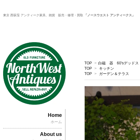
東京 西荻窪 アンティーク家具、雑貨 販売・修理・買取
「ノースウエスト アンティークス」
TOP
>
白磁 器 60'sデッド
TOP
>
キッチン
TOP
>
ガーデン＆テラス
Home
ホーム
About us