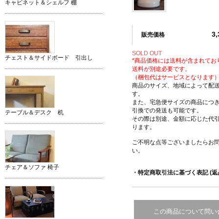
キャビネット＆シェルフ 棚
3
販売価格
SOLD OUT
チェスト＆サイドボード 引出し
*商品価格には送料が含まれてお
送料が別途必要です。
（梱包代はサービスとなります
商品のサイズ、地域によって配
す。
また、宅急便サイズの商品につ
引換での発送も可能です。
テーブル＆デスク 机
その際は別途、金額に応じた代
ります。
ご不明な点等ございましたらお
い。
チェア＆ソファ 椅子
・特定商取引法に基づく表記 (返
この商品について問い