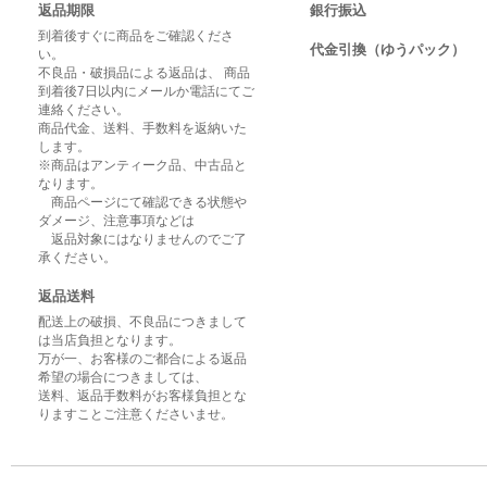
返品期限
銀行振込
到着後すぐに商品をご確認くださ
代金引換（ゆうパック）
い。
不良品・破損品による返品は、 商品
到着後7日以内にメールか電話にてご
連絡ください。
商品代金、送料、手数料を返納いた
します。
※商品はアンティーク品、中古品と
なります。
商品ページにて確認できる状態や
ダメージ、注意事項などは
返品対象にはなりませんのでご了
承ください。
返品送料
配送上の破損、不良品につきまして
は当店負担となります。
万が一、お客様のご都合による返品
希望の場合につきましては、
送料、返品手数料がお客様負担とな
りますことご注意くださいませ。