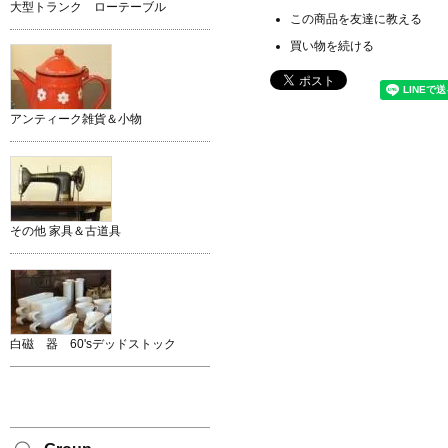
大型トランク ローテーブル
この商品を友達に教える
買い物を続ける
アンティーク雑貨＆小物
その他 家具＆古道具
白磁 器 60'sデッドストック