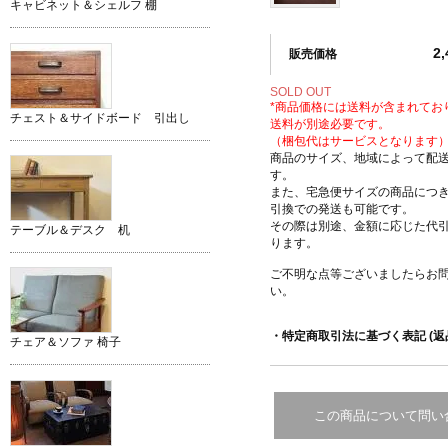
キャビネット＆シェルフ 棚
2
販売価格
SOLD OUT
*商品価格には送料が含まれてお
チェスト＆サイドボード 引出し
送料が別途必要です。
（梱包代はサービスとなります
商品のサイズ、地域によって配
す。
また、宅急便サイズの商品につ
引換での発送も可能です。
その際は別途、金額に応じた代
テーブル＆デスク 机
ります。
ご不明な点等ございましたらお
い。
・特定商取引法に基づく表記 (返
チェア＆ソファ 椅子
この商品について問い