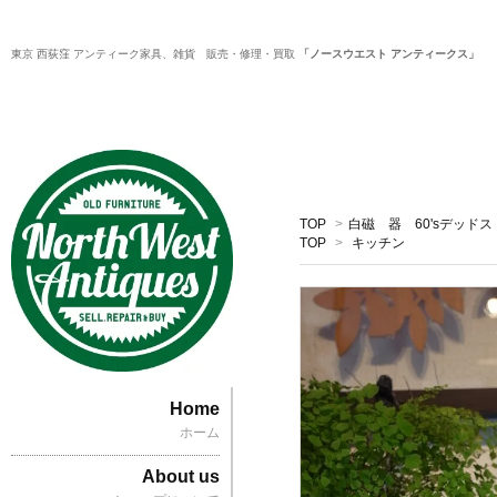
東京 西荻窪 アンティーク家具、雑貨 販売・修理・買取
「ノースウエスト アンティークス」
TOP
>
白磁 器 60'sデッド
TOP
>
キッチン
Home
ホーム
About us