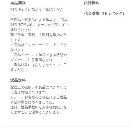
返品期限
銀行振込
到着後すぐに商品をご確認くださ
代金引換（ゆうパック）
い。
不良品・破損品による返品は、 商品
到着後7日以内にメールか電話にてご
連絡ください。
商品代金、送料、手数料を返納いた
します。
※商品はアンティーク品、中古品と
なります。
商品ページにて確認できる状態や
ダメージ、注意事項などは
返品対象にはなりませんのでご了
承ください。
返品送料
配送上の破損、不良品につきまして
は当店負担となります。
万が一、お客様のご都合による返品
希望の場合につきましては、
送料、返品手数料がお客様負担とな
りますことご注意くださいませ。