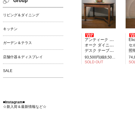
Group
リビング＆ダイニング
キッチン
アンティーク イギリス製
Elio M
ガーデン＆テラス
オーク ダイニングテーブル
セルペ
デスク テーブル 2人掛け
照明
店舗什器＆ディスプレイ
93,500円(税8,500円)
SOLD OUT
SO
SALE
■Instagram■
☆新入荷＆最新情報など☆