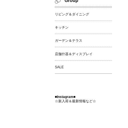
Group
リビング＆ダイニング
キッチン
ガーデン＆テラス
店舗什器＆ディスプレイ
SALE
■Instagram■
☆新入荷＆最新情報など☆