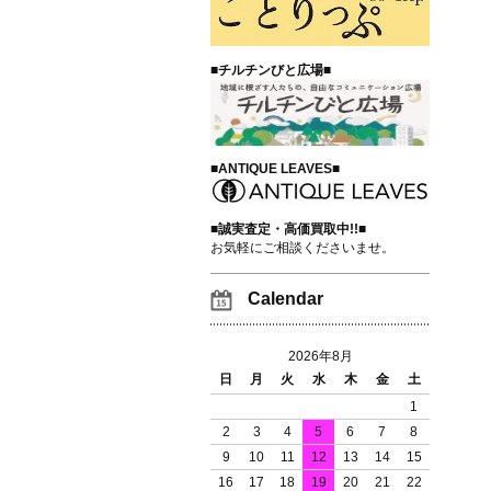
■チルチンびと広場■
■ANTIQUE LEAVES■
■誠実査定・高価買取中!!■
お気軽にご相談くださいませ。
Calendar
2026年8月
日
月
火
水
木
金
土
1
2
3
4
5
6
7
8
9
10
11
12
13
14
15
16
17
18
19
20
21
22