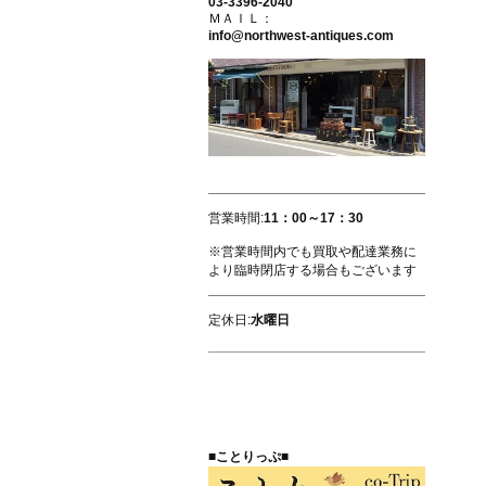
03-3396-2040
ＭＡＩＬ：
info@northwest-antiques.com
営業時間:
11：00～17：30
※営業時間内でも買取や配達業務に
より臨時閉店する場合もございます
定休日:
水曜日
■ことりっぷ■