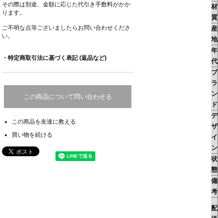
その際は別途、金額に応じた代引き手数料がかか
材
ります。
質
ご不明な点等ございましたらお問い合わせくださ
産
い。
地
年
・特定商取引法に基づく表記 (返品など)
代
ブ
ラ
ン
この商品について問い合わせる
ド
デ
この商品を友達に教える
ザ
買い物を続ける
イ
ン
状
態
備
考
配