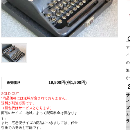
ア
イ
の
無
か
19,800円(税1,800円)
販売価格
SOLD OUT
サ
*商品価格には送料が含まれておりません。
イ
送料が別途必要です。
ズ
（梱包代はサービスとなります）
商品のサイズ、地域によって配送料金は異なりま
カ
す。
ラ
また、宅急便サイズの商品につきましては、代金
ー
引換での発送も可能です。