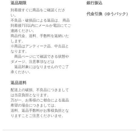
返品期限
銀行振込
到着後すぐに商品をご確認くださ
代金引換（ゆうパック）
い。
不良品・破損品による返品は、 商品
到着後7日以内にメールか電話にてご
連絡ください。
商品代金、送料、手数料を返納いた
します。
※商品はアンティーク品、中古品と
なります。
商品ページにて確認できる状態や
ダメージ、注意事項などは
返品対象にはなりませんのでご了
承ください。
返品送料
配送上の破損、不良品につきまして
は当店負担となります。
万が一、お客様のご都合による返品
希望の場合につきましては、
送料、返品手数料がお客様負担とな
りますことご注意くださいませ。