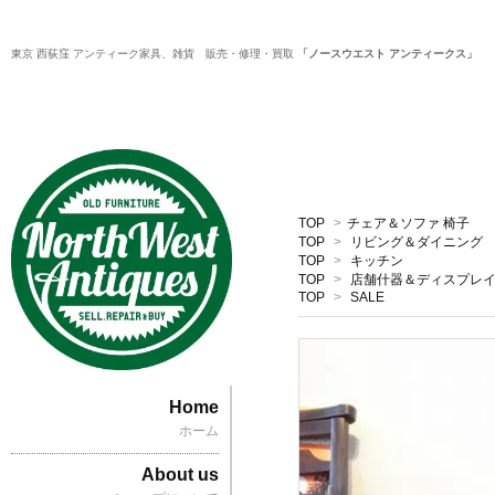
東京 西荻窪 アンティーク家具、雑貨 販売・修理・買取
「ノースウエスト アンティークス」
TOP
>
チェア＆ソファ 椅子
TOP
>
リビング＆ダイニング
TOP
>
キッチン
TOP
>
店舗什器＆ディスプレ
TOP
>
SALE
Home
ホーム
About us