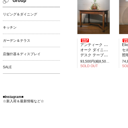
Group
リビング＆ダイニング
キッチン
ガーデン＆テラス
アンティーク イギリス製
Elio M
オーク ダイニングテーブル
セルペ
店舗什器＆ディスプレイ
デスク テーブル 2人掛け
照明
93,500円(税8,500円)
SOLD OUT
SO
SALE
■Instagram■
☆新入荷＆最新情報など☆