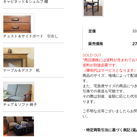
キャビネット＆シェルフ 棚
定価
33
チェスト＆サイドボード 引出し
2
販売価格
SOLD OUT
*商品価格には送料が含まれてお
送料が別途必要です。
テーブル＆デスク 机
（梱包代はサービスとなります
商品のサイズ、地域によって配
す。
また、宅急便サイズの商品につ
引換での発送も可能です。
その際は別途、金額に応じた代
ります。
チェア＆ソファ 椅子
ご不明な点等ございましたらお
い。
・特定商取引法に基づく表記 (返