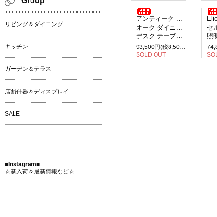
Group
アンティーク イギリス製
Elio M
リビング＆ダイニング
オーク ダイニングテーブル
セルペ
デスク テーブル 2人掛け
照明
キッチン
93,500円(税8,500円)
SOLD OUT
SO
ガーデン＆テラス
店舗什器＆ディスプレイ
SALE
■Instagram■
☆新入荷＆最新情報など☆