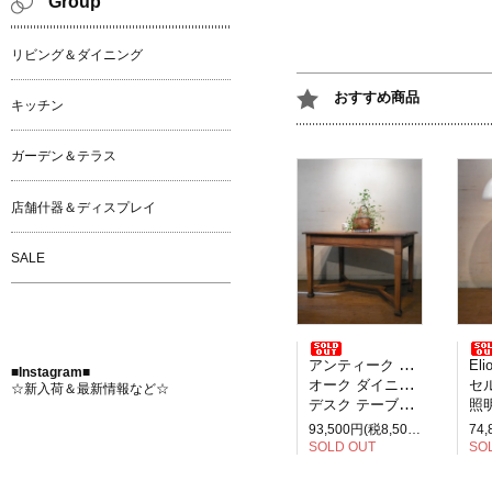
Group
リビング＆ダイニング
おすすめ商品
キッチン
ガーデン＆テラス
店舗什器＆ディスプレイ
SALE
アンティーク イギリス製
Elio M
■Instagram■
オーク ダイニングテーブル
セルペ
☆新入荷＆最新情報など☆
デスク テーブル 2人掛け
照明
93,500円(税8,500円)
SOLD OUT
SO