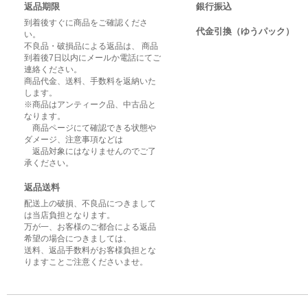
返品期限
銀行振込
到着後すぐに商品をご確認くださ
代金引換（ゆうパック）
い。
不良品・破損品による返品は、 商品
到着後7日以内にメールか電話にてご
連絡ください。
商品代金、送料、手数料を返納いた
します。
※商品はアンティーク品、中古品と
なります。
商品ページにて確認できる状態や
ダメージ、注意事項などは
返品対象にはなりませんのでご了
承ください。
返品送料
配送上の破損、不良品につきまして
は当店負担となります。
万が一、お客様のご都合による返品
希望の場合につきましては、
送料、返品手数料がお客様負担とな
りますことご注意くださいませ。