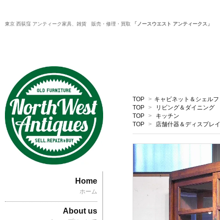
東京 西荻窪 アンティーク家具、雑貨 販売・修理・買取
「ノースウエスト アンティークス」
TOP
>
キャビネット＆シェルフ
TOP
>
リビング＆ダイニング
TOP
>
キッチン
TOP
>
店舗什器＆ディスプレ
Home
ホーム
About us