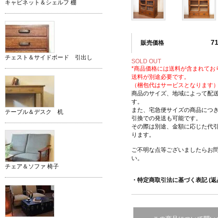
キャビネット＆シェルフ 棚
7
販売価格
チェスト＆サイドボード 引出し
SOLD OUT
*商品価格には送料が含まれてお
送料が別途必要です。
（梱包代はサービスとなります
商品のサイズ、地域によって配
す。
また、宅急便サイズの商品につ
テーブル＆デスク 机
引換での発送も可能です。
その際は別途、金額に応じた代
ります。
ご不明な点等ございましたらお
い。
チェア＆ソファ 椅子
・特定商取引法に基づく表記 (返