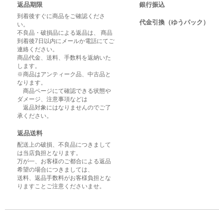
返品期限
銀行振込
到着後すぐに商品をご確認くださ
代金引換（ゆうパック）
い。
不良品・破損品による返品は、 商品
到着後7日以内にメールか電話にてご
連絡ください。
商品代金、送料、手数料を返納いた
します。
※商品はアンティーク品、中古品と
なります。
商品ページにて確認できる状態や
ダメージ、注意事項などは
返品対象にはなりませんのでご了
承ください。
返品送料
配送上の破損、不良品につきまして
は当店負担となります。
万が一、お客様のご都合による返品
希望の場合につきましては、
送料、返品手数料がお客様負担とな
りますことご注意くださいませ。