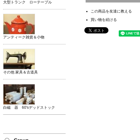
大型トランク ローテーブル
この商品を友達に教える
買い物を続ける
アンティーク雑貨＆小物
その他 家具＆古道具
白磁 器 60'sデッドストック