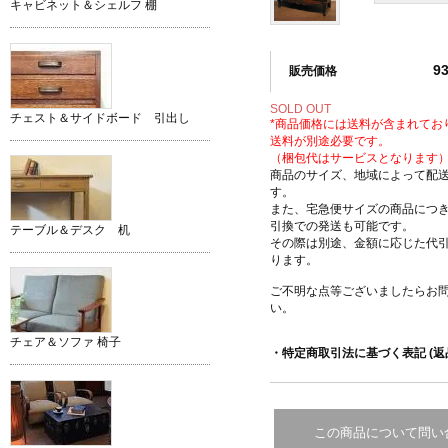
キャビネット＆シェルフ 棚
9
販売価格
SOLD OUT
チェスト＆サイドボード 引出し
*商品価格には送料が含まれてお
送料が別途必要です。
（梱包代はサービスとなります
商品のサイズ、地域によって配
す。
また、宅急便サイズの商品につ
引換での発送も可能です。
テーブル＆デスク 机
その際は別途、金額に応じた代
ります。
ご不明な点等ございましたらお
い。
チェア＆ソファ 椅子
・特定商取引法に基づく表記 (返
この商品について問い