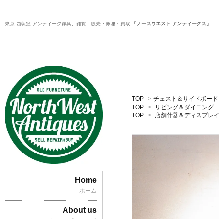
東京 西荻窪 アンティーク家具、雑貨 販売・修理・買取
「ノースウエスト アンティークス」
TOP
>
チェスト＆サイドボード
TOP
>
リビング＆ダイニング
TOP
>
店舗什器＆ディスプレ
Home
ホーム
About us