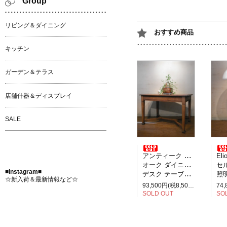
Group
リビング＆ダイニング
おすすめ商品
キッチン
ガーデン＆テラス
店舗什器＆ディスプレイ
SALE
アンティーク イギリス製
Elio M
オーク ダイニングテーブル
セルペ
■Instagram■
デスク テーブル 2人掛け
照明
☆新入荷＆最新情報など☆
93,500円(税8,500円)
SOLD OUT
SO