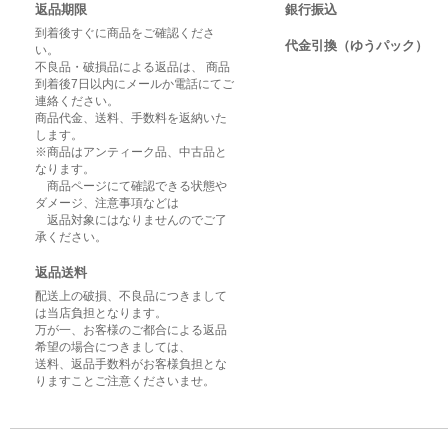
返品期限
銀行振込
到着後すぐに商品をご確認くださ
代金引換（ゆうパック）
い。
不良品・破損品による返品は、 商品
到着後7日以内にメールか電話にてご
連絡ください。
商品代金、送料、手数料を返納いた
します。
※商品はアンティーク品、中古品と
なります。
商品ページにて確認できる状態や
ダメージ、注意事項などは
返品対象にはなりませんのでご了
承ください。
返品送料
配送上の破損、不良品につきまして
は当店負担となります。
万が一、お客様のご都合による返品
希望の場合につきましては、
送料、返品手数料がお客様負担とな
りますことご注意くださいませ。