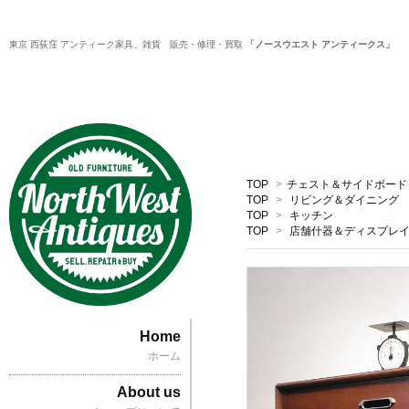
東京 西荻窪 アンティーク家具、雑貨 販売・修理・買取
「ノースウエスト アンティークス」
TOP
>
チェスト＆サイドボード
TOP
>
リビング＆ダイニング
TOP
>
キッチン
TOP
>
店舗什器＆ディスプレ
Home
ホーム
About us