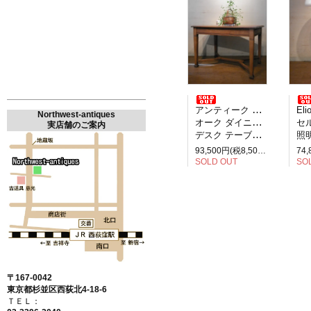
アンティーク イギリス製
Elio M
Northwest-antiques
オーク ダイニングテーブル
セルペ
実店舗のご案内
デスク テーブル 2人掛け
照明
93,500円(税8,500円)
SOLD OUT
SO
〒167-0042
東京都杉並区西荻北4-18-6
ＴＥＬ：