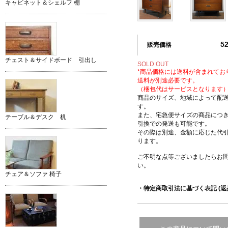
キャビネット＆シェルフ 棚
5
販売価格
チェスト＆サイドボード 引出し
SOLD OUT
*商品価格には送料が含まれてお
送料が別途必要です。
（梱包代はサービスとなります
商品のサイズ、地域によって配
す。
また、宅急便サイズの商品につ
テーブル＆デスク 机
引換での発送も可能です。
その際は別途、金額に応じた代
ります。
ご不明な点等ございましたらお
い。
チェア＆ソファ 椅子
・特定商取引法に基づく表記 (返