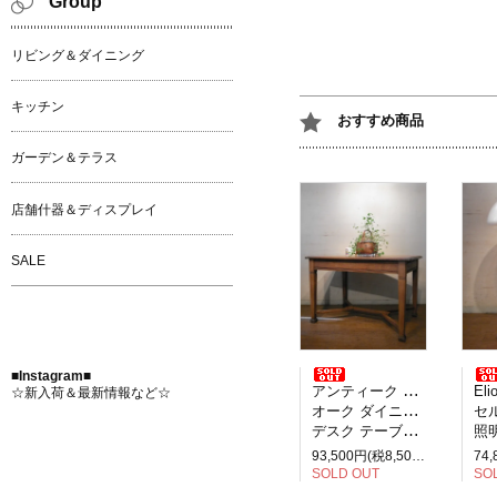
Group
リビング＆ダイニング
キッチン
おすすめ商品
ガーデン＆テラス
店舗什器＆ディスプレイ
SALE
■Instagram■
アンティーク イギリス製
Elio M
☆新入荷＆最新情報など☆
オーク ダイニングテーブル
セルペ
デスク テーブル 2人掛け
照明
93,500円(税8,500円)
SOLD OUT
SO