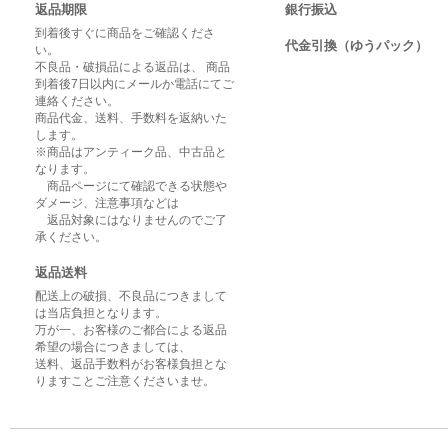
返品期限
銀行振込
到着後すぐに商品をご確認くださ
代金引換（ゆうパック）
い。
不良品・破損品による返品は、 商品
到着後7日以内にメールか電話にてご
連絡ください。
商品代金、送料、手数料を返納いた
します。
※商品はアンティーク品、中古品と
なります。
商品ページにて確認できる状態や
ダメージ、注意事項などは
返品対象にはなりませんのでご了
承ください。
返品送料
配送上の破損、不良品につきまして
は当店負担となります。
万が一、お客様のご都合による返品
希望の場合につきましては、
送料、返品手数料がお客様負担とな
りますことご注意くださいませ。