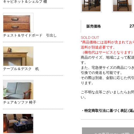
キャビネット＆シェルフ 棚
2
販売価格
チェスト＆サイドボード 引出し
SOLD OUT
*商品価格には送料が含まれてお
送料が別途必要です。
（梱包代はサービスとなります
商品のサイズ、地域によって配
す。
また、宅急便サイズの商品につ
テーブル＆デスク 机
引換での発送も可能です。
その際は別途、金額に応じた代
ります。
ご不明な点等ございましたらお
い。
チェア＆ソファ 椅子
・特定商取引法に基づく表記 (返