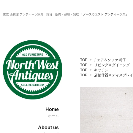
東京 西荻窪 アンティーク家具、雑貨 販売・修理・買取
「ノースウエスト アンティークス」
TOP
>
チェア＆ソファ 椅子
TOP
>
リビング＆ダイニング
TOP
>
キッチン
TOP
>
店舗什器＆ディスプレ
Home
ホーム
About us