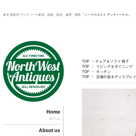
東京 西荻窪 アンティーク家具、雑貨 販売・修理・買取
「ノースウエスト アンティークス」
TOP
>
チェア＆ソファ 椅子
TOP
>
リビング＆ダイニング
TOP
>
キッチン
TOP
>
店舗什器＆ディスプレ
Home
ホーム
About us