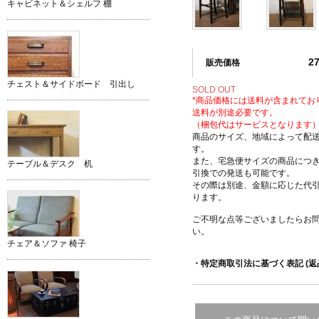
キャビネット＆シェルフ 棚
2
販売価格
チェスト＆サイドボード 引出し
SOLD OUT
*商品価格には送料が含まれてお
送料が別途必要です。
（梱包代はサービスとなります
商品のサイズ、地域によって配
す。
また、宅急便サイズの商品につ
テーブル＆デスク 机
引換での発送も可能です。
その際は別途、金額に応じた代
ります。
ご不明な点等ございましたらお
い。
チェア＆ソファ 椅子
・特定商取引法に基づく表記 (返