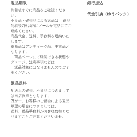
返品期限
銀行振込
到着後すぐに商品をご確認くださ
代金引換（ゆうパック）
い。
不良品・破損品による返品は、 商品
到着後7日以内にメールか電話にてご
連絡ください。
商品代金、送料、手数料を返納いた
します。
※商品はアンティーク品、中古品と
なります。
商品ページにて確認できる状態や
ダメージ、注意事項などは
返品対象にはなりませんのでご了
承ください。
返品送料
配送上の破損、不良品につきまして
は当店負担となります。
万が一、お客様のご都合による返品
希望の場合につきましては、
送料、返品手数料がお客様負担とな
りますことご注意くださいませ。