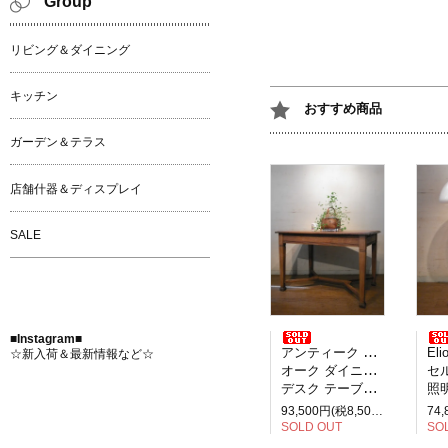
Group
リビング＆ダイニング
キッチン
おすすめ商品
ガーデン＆テラス
店舗什器＆ディスプレイ
SALE
■Instagram■
アンティーク イギリス製
Elio M
☆新入荷＆最新情報など☆
オーク ダイニングテーブル
セルペ
デスク テーブル 2人掛け
照明
93,500円(税8,500円)
SOLD OUT
SO