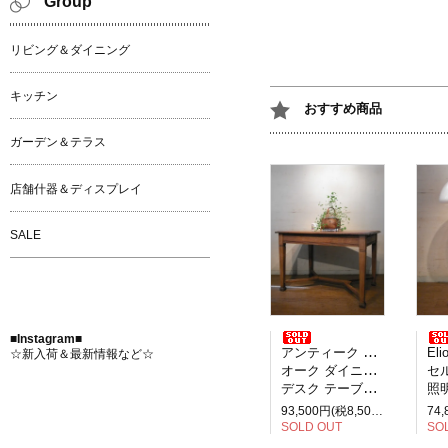
Group
リビング＆ダイニング
キッチン
おすすめ商品
ガーデン＆テラス
店舗什器＆ディスプレイ
SALE
■Instagram■
アンティーク イギリス製
Elio M
☆新入荷＆最新情報など☆
オーク ダイニングテーブル
セルペ
デスク テーブル 2人掛け
照明
93,500円(税8,500円)
SOLD OUT
SO