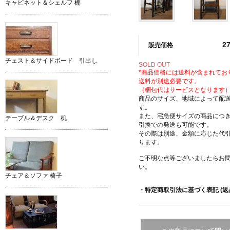
キャビネット＆シェルフ 棚
2
販売価格
チェスト＆サイドボード 引出し
SOLD OUT
*商品価格には送料が含まれてお
送料が別途必要です。
（梱包代はサービスとなります
商品のサイズ、地域によって配
す。
また、宅急便サイズの商品につ
テーブル＆デスク 机
引換での発送も可能です。
その際は別途、金額に応じた代
ります。
ご不明な点等ございましたらお
い。
チェア＆ソファ 椅子
・特定商取引法に基づく表記 (返