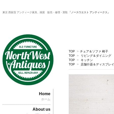
東京 西荻窪 アンティーク家具、雑貨 販売・修理・買取
「ノースウエスト アンティークス」
TOP
>
チェア＆ソファ 椅子
TOP
>
リビング＆ダイニング
TOP
>
キッチン
TOP
>
店舗什器＆ディスプレ
Home
ホーム
About us