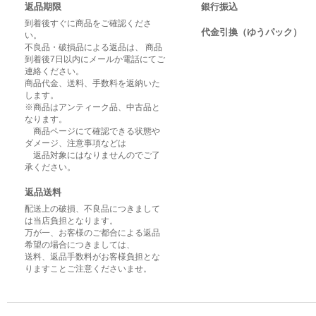
返品期限
銀行振込
到着後すぐに商品をご確認くださ
代金引換（ゆうパック）
い。
不良品・破損品による返品は、 商品
到着後7日以内にメールか電話にてご
連絡ください。
商品代金、送料、手数料を返納いた
します。
※商品はアンティーク品、中古品と
なります。
商品ページにて確認できる状態や
ダメージ、注意事項などは
返品対象にはなりませんのでご了
承ください。
返品送料
配送上の破損、不良品につきまして
は当店負担となります。
万が一、お客様のご都合による返品
希望の場合につきましては、
送料、返品手数料がお客様負担とな
りますことご注意くださいませ。