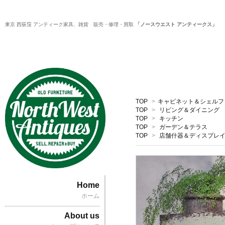
東京 西荻窪 アンティーク家具、雑貨 販売・修理・買取
「ノースウエスト アンティークス」
TOP
>
キャビネット＆シェルフ
TOP
>
リビング＆ダイニング
TOP
>
キッチン
TOP
>
ガーデン＆テラス
TOP
>
店舗什器＆ディスプレ
Home
ホーム
About us