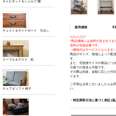
キャビネット＆シェルフ 棚
4
販売価格
チェスト＆サイドボード 引出し
SOLD OUT
*商品価格には送料が含まれてお
送料が別途必要です。
（梱包代はサービスとなります
商品のサイズ、地域によって配
す。
テーブル＆デスク 机
また、宅急便サイズの商品につ
引換での発送も可能です。
その際は別途、金額に応じた代
ります。
ご不明な点等ございましたらお
い。
チェア＆ソファ 椅子
・特定商取引法に基づく表記 (返