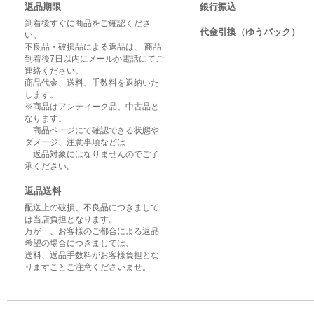
返品期限
銀行振込
到着後すぐに商品をご確認くださ
代金引換（ゆうパック）
い。
不良品・破損品による返品は、 商品
到着後7日以内にメールか電話にてご
連絡ください。
商品代金、送料、手数料を返納いた
します。
※商品はアンティーク品、中古品と
なります。
商品ページにて確認できる状態や
ダメージ、注意事項などは
返品対象にはなりませんのでご了
承ください。
返品送料
配送上の破損、不良品につきまして
は当店負担となります。
万が一、お客様のご都合による返品
希望の場合につきましては、
送料、返品手数料がお客様負担とな
りますことご注意くださいませ。