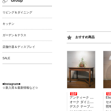
Group
リビング＆ダイニング
キッチン
ガーデン＆テラス
おすすめ商品
店舗什器＆ディスプレイ
SALE
■Instagram■
☆新入荷＆最新情報など☆
アンティーク イギリス製
Elio M
オーク ダイニングテーブル
セルペ
デスク テーブル 2人掛け
照明