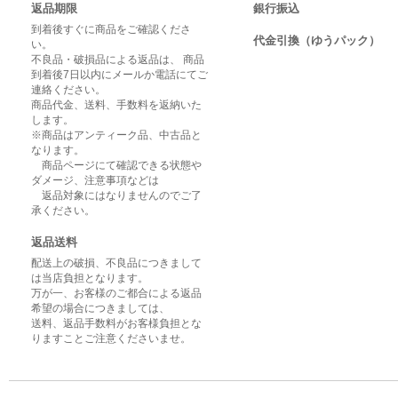
返品期限
銀行振込
到着後すぐに商品をご確認くださ
代金引換（ゆうパック）
い。
不良品・破損品による返品は、 商品
到着後7日以内にメールか電話にてご
連絡ください。
商品代金、送料、手数料を返納いた
します。
※商品はアンティーク品、中古品と
なります。
商品ページにて確認できる状態や
ダメージ、注意事項などは
返品対象にはなりませんのでご了
承ください。
返品送料
配送上の破損、不良品につきまして
は当店負担となります。
万が一、お客様のご都合による返品
希望の場合につきましては、
送料、返品手数料がお客様負担とな
りますことご注意くださいませ。