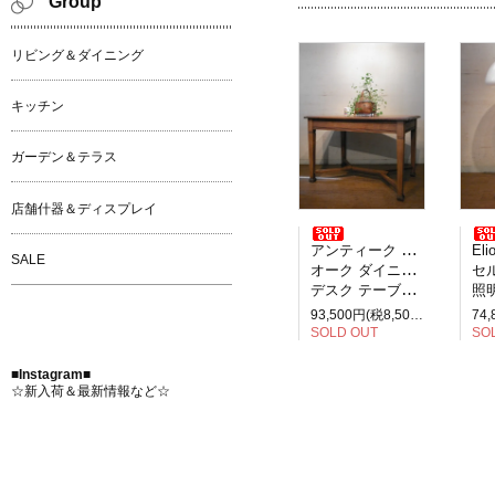
Group
リビング＆ダイニング
キッチン
ガーデン＆テラス
店舗什器＆ディスプレイ
アンティーク イギリス製
Elio M
SALE
オーク ダイニングテーブル
セルペ
デスク テーブル 2人掛け
照明
93,500円(税8,500円)
SOLD OUT
SO
■Instagram■
☆新入荷＆最新情報など☆