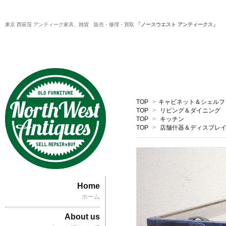
東京 西荻窪 アンティーク家具、雑貨 販売・修理・買取
「ノースウエスト アンティークス」
TOP
>
キャビネット＆シェルフ
TOP
>
リビング＆ダイニング
TOP
>
キッチン
TOP
>
店舗什器＆ディスプレ
Home
ホーム
About us