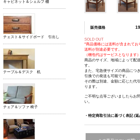
キャビネット＆シェルフ 棚
1
販売価格
チェスト＆サイドボード 引出し
SOLD OUT
*商品価格には送料が含まれてお
送料が別途必要です。
（梱包代はサービスとなります
商品のサイズ、地域によって配
す。
また、宅急便サイズの商品につ
テーブル＆デスク 机
引換での発送も可能です。
その際は別途、金額に応じた代
ります。
ご不明な点等ございましたらお
い。
チェア＆ソファ 椅子
・特定商取引法に基づく表記 (返