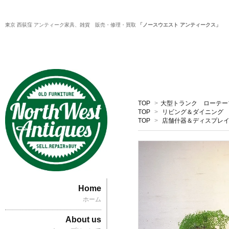
東京 西荻窪 アンティーク家具、雑貨 販売・修理・買取
「ノースウエスト アンティークス」
TOP
>
大型トランク ローテー
TOP
>
リビング＆ダイニング
TOP
>
店舗什器＆ディスプレ
Home
ホーム
About us