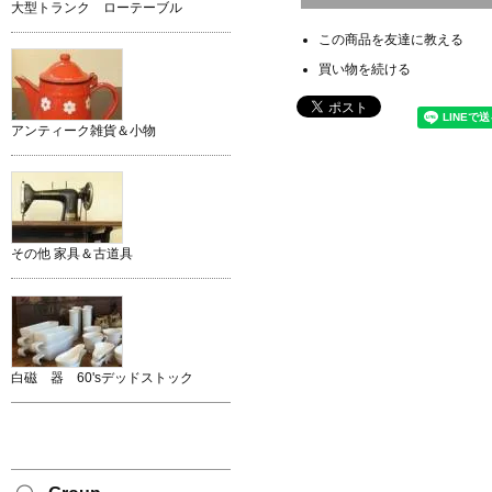
大型トランク ローテーブル
この商品を友達に教える
買い物を続ける
アンティーク雑貨＆小物
その他 家具＆古道具
白磁 器 60'sデッドストック