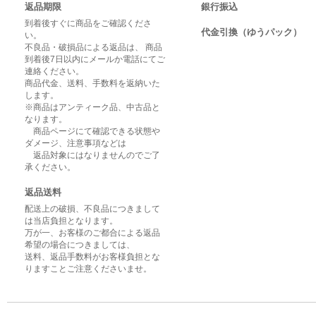
返品期限
銀行振込
到着後すぐに商品をご確認くださ
代金引換（ゆうパック）
い。
不良品・破損品による返品は、 商品
到着後7日以内にメールか電話にてご
連絡ください。
商品代金、送料、手数料を返納いた
します。
※商品はアンティーク品、中古品と
なります。
商品ページにて確認できる状態や
ダメージ、注意事項などは
返品対象にはなりませんのでご了
承ください。
返品送料
配送上の破損、不良品につきまして
は当店負担となります。
万が一、お客様のご都合による返品
希望の場合につきましては、
送料、返品手数料がお客様負担とな
りますことご注意くださいませ。