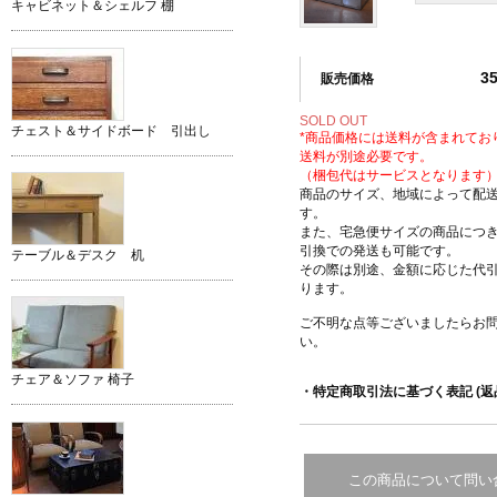
キャビネット＆シェルフ 棚
3
販売価格
SOLD OUT
チェスト＆サイドボード 引出し
*商品価格には送料が含まれてお
送料が別途必要です。
（梱包代はサービスとなります
商品のサイズ、地域によって配
す。
また、宅急便サイズの商品につ
引換での発送も可能です。
テーブル＆デスク 机
その際は別途、金額に応じた代
ります。
ご不明な点等ございましたらお
い。
チェア＆ソファ 椅子
・特定商取引法に基づく表記 (返
この商品について問い