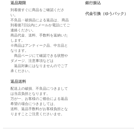
返品期限
銀行振込
到着後すぐに商品をご確認くださ
代金引換（ゆうパック）
い。
不良品・破損品による返品は、 商品
到着後7日以内にメールか電話にてご
連絡ください。
商品代金、送料、手数料を返納いた
します。
※商品はアンティーク品、中古品と
なります。
商品ページにて確認できる状態や
ダメージ、注意事項などは
返品対象にはなりませんのでご了
承ください。
返品送料
配送上の破損、不良品につきまして
は当店負担となります。
万が一、お客様のご都合による返品
希望の場合につきましては、
送料、返品手数料がお客様負担とな
りますことご注意くださいませ。