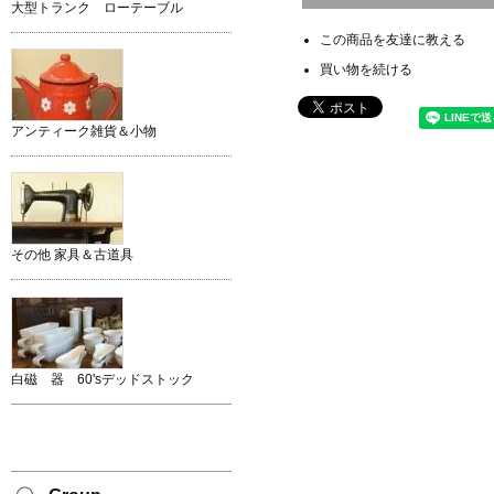
大型トランク ローテーブル
この商品を友達に教える
買い物を続ける
アンティーク雑貨＆小物
その他 家具＆古道具
白磁 器 60'sデッドストック