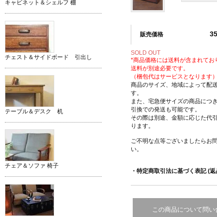
キャビネット＆シェルフ 棚
3
販売価格
SOLD OUT
チェスト＆サイドボード 引出し
*商品価格には送料が含まれてお
送料が別途必要です。
（梱包代はサービスとなります
商品のサイズ、地域によって配
す。
また、宅急便サイズの商品につ
引換での発送も可能です。
テーブル＆デスク 机
その際は別途、金額に応じた代
ります。
ご不明な点等ございましたらお
い。
チェア＆ソファ 椅子
・特定商取引法に基づく表記 (返
この商品について問い