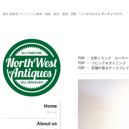
東京 西荻窪 アンティーク家具、雑貨 販売・修理・買取
「ノースウエスト アンティークス」
TOP
>
大型トランク ローテー
TOP
>
リビング＆ダイニング
TOP
>
店舗什器＆ディスプレ
Home
ホーム
About us