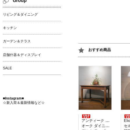
Group
リビング＆ダイニング
キッチン
ガーデン＆テラス
おすすめ商品
店舗什器＆ディスプレイ
SALE
■Instagram■
☆新入荷＆最新情報など☆
アンティーク イギリス製
Elio M
オーク ダイニングテーブル
セルペ