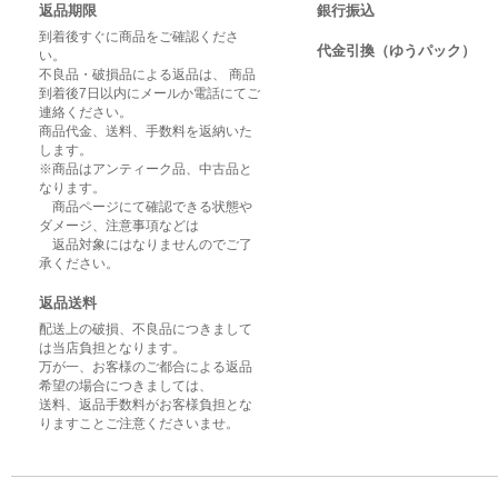
返品期限
銀行振込
到着後すぐに商品をご確認くださ
代金引換（ゆうパック）
い。
不良品・破損品による返品は、 商品
到着後7日以内にメールか電話にてご
連絡ください。
商品代金、送料、手数料を返納いた
します。
※商品はアンティーク品、中古品と
なります。
商品ページにて確認できる状態や
ダメージ、注意事項などは
返品対象にはなりませんのでご了
承ください。
返品送料
配送上の破損、不良品につきまして
は当店負担となります。
万が一、お客様のご都合による返品
希望の場合につきましては、
送料、返品手数料がお客様負担とな
りますことご注意くださいませ。