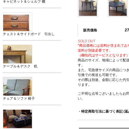
キャビネット＆シェルフ 棚
2
販売価格
チェスト＆サイドボード 引出し
SOLD OUT
*商品価格には送料が含まれてお
送料が別途必要です。
（梱包代はサービスとなります
商品のサイズ、地域によって配
す。
テーブル＆デスク 机
また、宅急便サイズの商品につ
引換での発送も可能です。
その際は別途、金額に応じた代
ります。
ご不明な点等ございましたらお
い。
チェア＆ソファ 椅子
・特定商取引法に基づく表記 (返