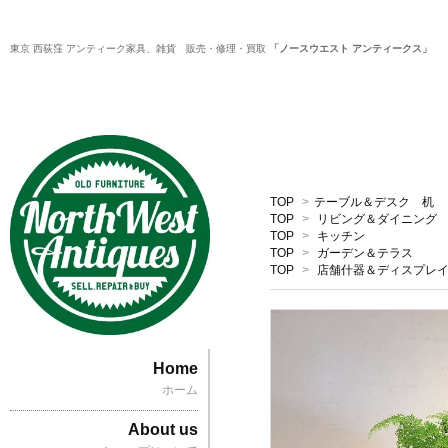
東京 西荻窪 アンティーク家具、雑貨 販売・修理・買取
「ノースウエスト アンティークス」
TOP
>
テーブル＆デスク 机
TOP
>
リビング＆ダイニング
TOP
>
キッチン
TOP
>
ガーデン＆テラス
TOP
>
店舗什器＆ディスプレ
Home
ホーム
About us