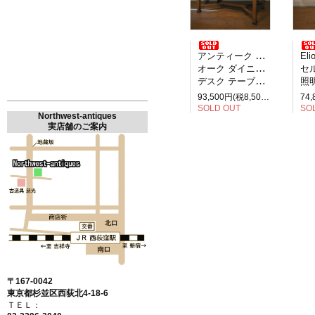
アンティーク イギリス製
Elio M
オーク ダイニングテーブル
セルペ
デスク テーブル 2人掛け
照明
93,500円(税8,500円)
SOLD OUT
SO
Northwest-antiques
実店舗のご案内
〒167-0042
東京都杉並区西荻北4-18-6
ＴＥＬ：