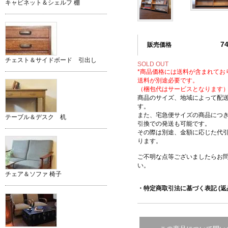
キャビネット＆シェルフ 棚
7
販売価格
チェスト＆サイドボード 引出し
SOLD OUT
*商品価格には送料が含まれてお
送料が別途必要です。
（梱包代はサービスとなります
商品のサイズ、地域によって配
す。
また、宅急便サイズの商品につ
テーブル＆デスク 机
引換での発送も可能です。
その際は別途、金額に応じた代
ります。
ご不明な点等ございましたらお
い。
チェア＆ソファ 椅子
・特定商取引法に基づく表記 (返