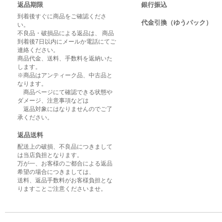
返品期限
銀行振込
到着後すぐに商品をご確認くださ
代金引換（ゆうパック）
い。
不良品・破損品による返品は、 商品
到着後7日以内にメールか電話にてご
連絡ください。
商品代金、送料、手数料を返納いた
します。
※商品はアンティーク品、中古品と
なります。
商品ページにて確認できる状態や
ダメージ、注意事項などは
返品対象にはなりませんのでご了
承ください。
返品送料
配送上の破損、不良品につきまして
は当店負担となります。
万が一、お客様のご都合による返品
希望の場合につきましては、
送料、返品手数料がお客様負担とな
りますことご注意くださいませ。