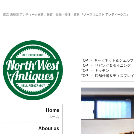
東京 西荻窪 アンティーク家具、雑貨 販売・修理・買取
「ノースウエスト アンティークス」
TOP
>
キャビネット＆シェルフ
TOP
>
リビング＆ダイニング
TOP
>
キッチン
TOP
>
店舗什器＆ディスプレ
Home
ホーム
About us