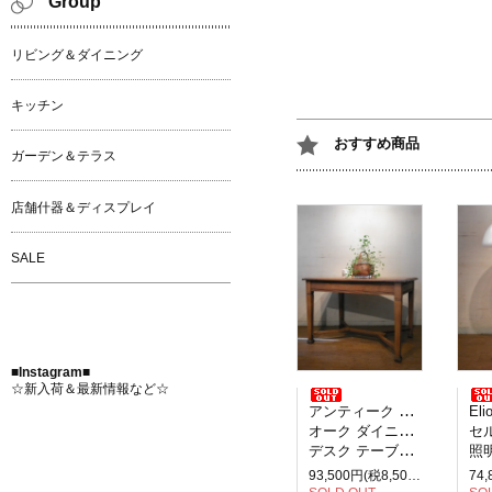
Group
リビング＆ダイニング
キッチン
おすすめ商品
ガーデン＆テラス
店舗什器＆ディスプレイ
SALE
■Instagram■
☆新入荷＆最新情報など☆
アンティーク イギリス製
Elio M
オーク ダイニングテーブル
セルペ
デスク テーブル 2人掛け
照明
93,500円(税8,500円)