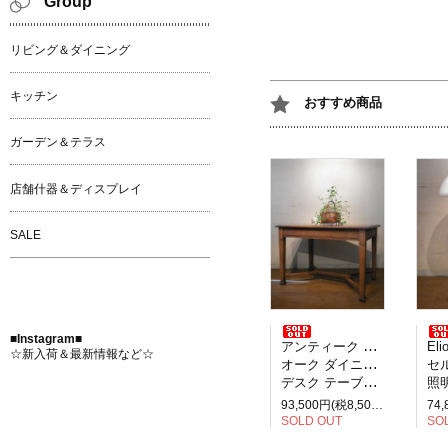
Group
リビング＆ダイニング
キッチン
おすすめ商品
ガーデン＆テラス
店舗什器＆ディスプレイ
SALE
■Instagram■
アンティーク イギリス製
Elio M
☆新入荷＆最新情報など☆
オーク ダイニングテーブル
セルペ
デスク テーブル 2人掛け
照明
93,500円(税8,500円)
SOLD OUT
SO