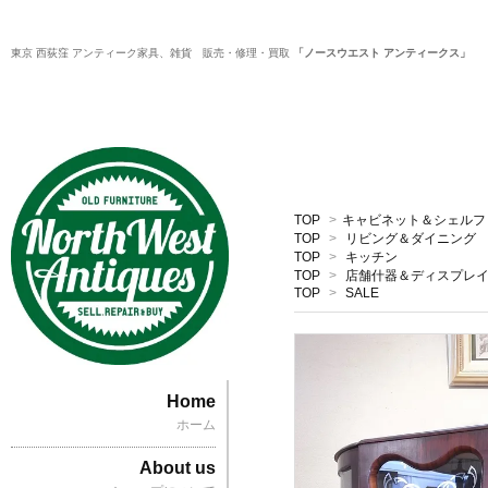
東京 西荻窪 アンティーク家具、雑貨 販売・修理・買取
「ノースウエスト アンティークス」
TOP
>
キャビネット＆シェルフ
TOP
>
リビング＆ダイニング
TOP
>
キッチン
TOP
>
店舗什器＆ディスプレ
TOP
>
SALE
Home
ホーム
About us