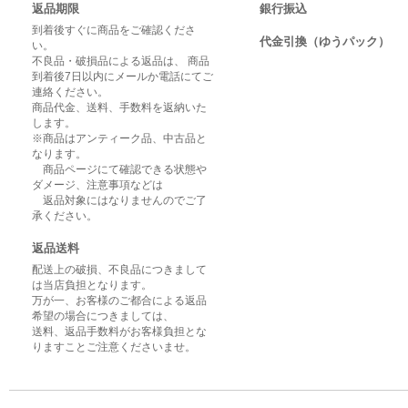
返品期限
銀行振込
到着後すぐに商品をご確認くださ
代金引換（ゆうパック）
い。
不良品・破損品による返品は、 商品
到着後7日以内にメールか電話にてご
連絡ください。
商品代金、送料、手数料を返納いた
します。
※商品はアンティーク品、中古品と
なります。
商品ページにて確認できる状態や
ダメージ、注意事項などは
返品対象にはなりませんのでご了
承ください。
返品送料
配送上の破損、不良品につきまして
は当店負担となります。
万が一、お客様のご都合による返品
希望の場合につきましては、
送料、返品手数料がお客様負担とな
りますことご注意くださいませ。