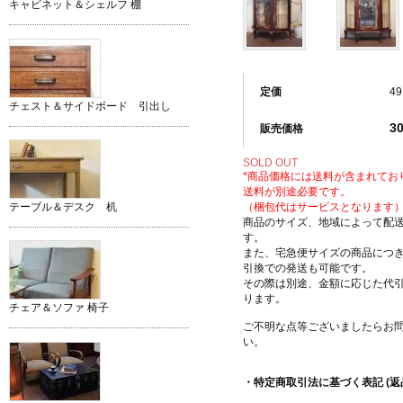
キャビネット＆シェルフ 棚
定価
49
チェスト＆サイドボード 引出し
3
販売価格
SOLD OUT
*商品価格には送料が含まれてお
送料が別途必要です。
（梱包代はサービスとなります
テーブル＆デスク 机
商品のサイズ、地域によって配
す。
また、宅急便サイズの商品につ
引換での発送も可能です。
その際は別途、金額に応じた代
ります。
チェア＆ソファ 椅子
ご不明な点等ございましたらお
い。
・特定商取引法に基づく表記 (返