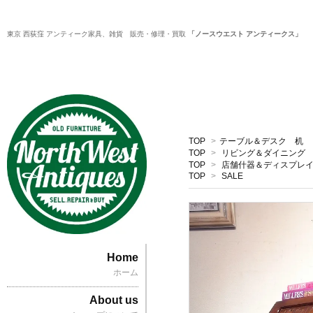
東京 西荻窪 アンティーク家具、雑貨 販売・修理・買取
「ノースウエスト アンティークス」
TOP
>
テーブル＆デスク 机
TOP
>
リビング＆ダイニング
TOP
>
店舗什器＆ディスプレ
TOP
>
SALE
Home
ホーム
About us