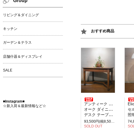
Group
リビング＆ダイニング
キッチン
おすすめ商品
ガーデン＆テラス
店舗什器＆ディスプレイ
SALE
■Instagram■
アンティーク イギリス製
Elio M
☆新入荷＆最新情報など☆
オーク ダイニングテーブル
セルペ
デスク テーブル 2人掛け
照明
93,500円(税8,500円)
SOLD OUT
SO