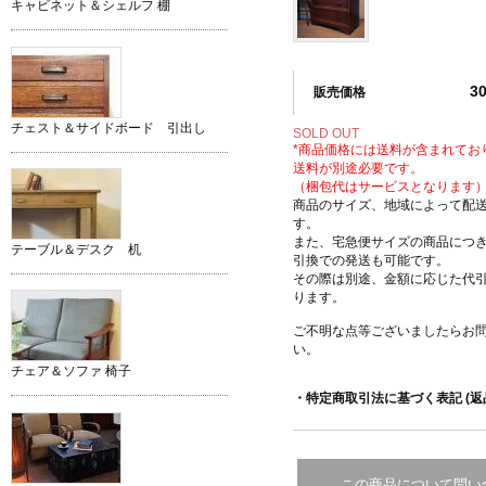
キャビネット＆シェルフ 棚
3
販売価格
チェスト＆サイドボード 引出し
SOLD OUT
*商品価格には送料が含まれてお
送料が別途必要です。
（梱包代はサービスとなります
商品のサイズ、地域によって配
す。
また、宅急便サイズの商品につ
テーブル＆デスク 机
引換での発送も可能です。
その際は別途、金額に応じた代
ります。
ご不明な点等ございましたらお
い。
チェア＆ソファ 椅子
・特定商取引法に基づく表記 (返
この商品について問い