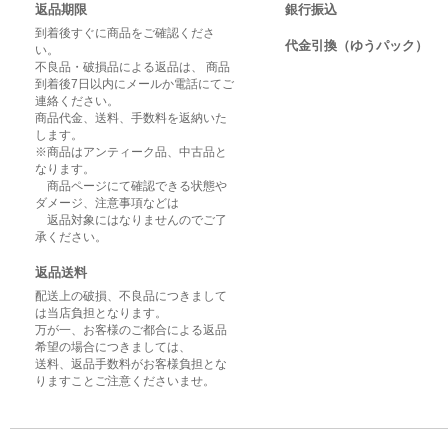
返品期限
銀行振込
到着後すぐに商品をご確認くださ
代金引換（ゆうパック）
い。
不良品・破損品による返品は、 商品
到着後7日以内にメールか電話にてご
連絡ください。
商品代金、送料、手数料を返納いた
します。
※商品はアンティーク品、中古品と
なります。
商品ページにて確認できる状態や
ダメージ、注意事項などは
返品対象にはなりませんのでご了
承ください。
返品送料
配送上の破損、不良品につきまして
は当店負担となります。
万が一、お客様のご都合による返品
希望の場合につきましては、
送料、返品手数料がお客様負担とな
りますことご注意くださいませ。