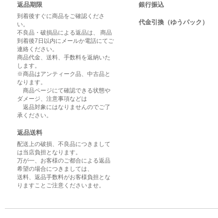
返品期限
銀行振込
到着後すぐに商品をご確認くださ
代金引換（ゆうパック）
い。
不良品・破損品による返品は、 商品
到着後7日以内にメールか電話にてご
連絡ください。
商品代金、送料、手数料を返納いた
します。
※商品はアンティーク品、中古品と
なります。
商品ページにて確認できる状態や
ダメージ、注意事項などは
返品対象にはなりませんのでご了
承ください。
返品送料
配送上の破損、不良品につきまして
は当店負担となります。
万が一、お客様のご都合による返品
希望の場合につきましては、
送料、返品手数料がお客様負担とな
りますことご注意くださいませ。