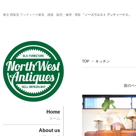
東京 西荻窪 アンティーク家具、雑貨 販売・修理・買取
「ノースウエスト アンティークス」
TOP
>
キッチン
前のペ
Home
ホーム
About us