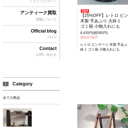
ショップについて
アンティーク買取
【25%OFF】レトロ ビンテー
買取について
木製 手あぶり 火鉢１
ゴミ箱 小物入れにも
Official blog
6,435円(税585円)
ブログ
SOLD OUT
レトロ ビンテージ 木製 手あぶ
Contact
鉢１ ゴミ箱 小物入れにも
お問い合わせ
Category
全ての商品