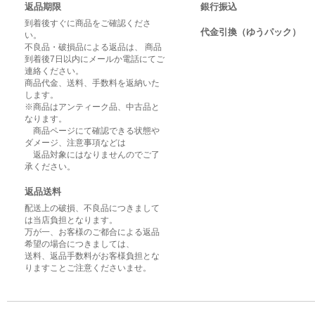
返品期限
銀行振込
到着後すぐに商品をご確認くださ
代金引換（ゆうパック）
い。
不良品・破損品による返品は、 商品
到着後7日以内にメールか電話にてご
連絡ください。
商品代金、送料、手数料を返納いた
します。
※商品はアンティーク品、中古品と
なります。
商品ページにて確認できる状態や
ダメージ、注意事項などは
返品対象にはなりませんのでご了
承ください。
返品送料
配送上の破損、不良品につきまして
は当店負担となります。
万が一、お客様のご都合による返品
希望の場合につきましては、
送料、返品手数料がお客様負担とな
りますことご注意くださいませ。