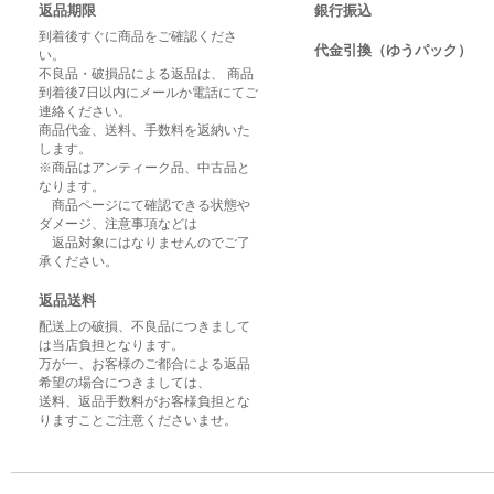
返品期限
銀行振込
到着後すぐに商品をご確認くださ
代金引換（ゆうパック）
い。
不良品・破損品による返品は、 商品
到着後7日以内にメールか電話にてご
連絡ください。
商品代金、送料、手数料を返納いた
します。
※商品はアンティーク品、中古品と
なります。
商品ページにて確認できる状態や
ダメージ、注意事項などは
返品対象にはなりませんのでご了
承ください。
返品送料
配送上の破損、不良品につきまして
は当店負担となります。
万が一、お客様のご都合による返品
希望の場合につきましては、
送料、返品手数料がお客様負担とな
りますことご注意くださいませ。