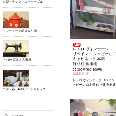
大型トランク ローテーブル
アンティーク雑貨＆小物
レトロ ヴィンテージ
リペイント シャビーな 白本
キャビネット 本箱
その他 家具＆古道具
飾り棚 食器棚
25,300円(税2,300円)
SOLD OUT
レトロ ヴィンテージ リペイン
ャビーな 白本棚 飾り棚 食器棚
白磁 器 60'sデッドストック