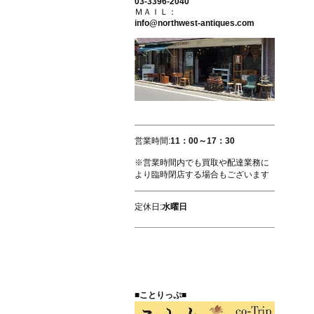
03-3396-2040
ＭＡＩＬ：
info@northwest-antiques.com
営業時間:
11：00～17：30
※営業時間内でも買取や配達業務に
より臨時閉店する場合もございます
定休日:
水曜日
■ことりっぷ■