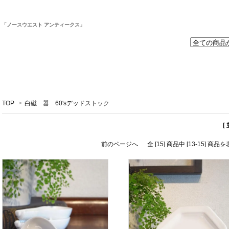
取
「ノースウエスト アンティークス」
TOP
>
白磁 器 60'sデッドストック
[
前のページへ
全 [15] 商品中 [13-15] 