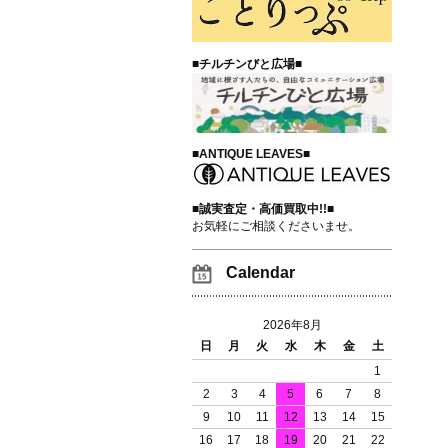
■チルチンびと広場■
■ANTIQUE LEAVES■
■誠実査定・高価買取中!!■
お気軽にご相談くださいませ。
Calendar
2026年8月
日
月
火
水
木
金
土
1
2
3
4
5
6
7
8
9
10
11
12
13
14
15
16
17
18
19
20
21
22