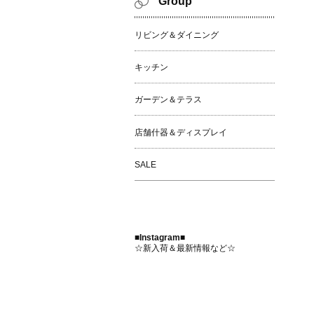
Group
リビング＆ダイニング
キッチン
ガーデン＆テラス
店舗什器＆ディスプレイ
SALE
■Instagram■
☆新入荷＆最新情報など☆