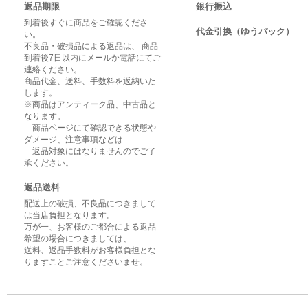
返品期限
銀行振込
到着後すぐに商品をご確認くださ
代金引換（ゆうパック）
い。
不良品・破損品による返品は、 商品
到着後7日以内にメールか電話にてご
連絡ください。
商品代金、送料、手数料を返納いた
します。
※商品はアンティーク品、中古品と
なります。
商品ページにて確認できる状態や
ダメージ、注意事項などは
返品対象にはなりませんのでご了
承ください。
返品送料
配送上の破損、不良品につきまして
は当店負担となります。
万が一、お客様のご都合による返品
希望の場合につきましては、
送料、返品手数料がお客様負担とな
りますことご注意くださいませ。