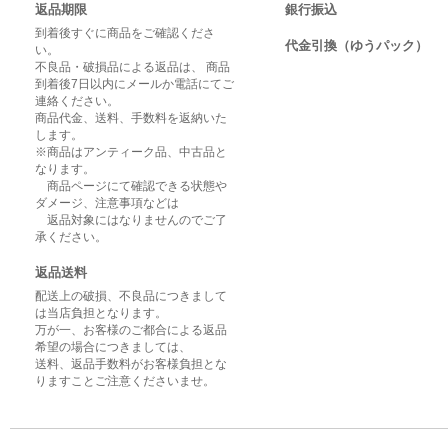
返品期限
銀行振込
到着後すぐに商品をご確認くださ
代金引換（ゆうパック）
い。
不良品・破損品による返品は、 商品
到着後7日以内にメールか電話にてご
連絡ください。
商品代金、送料、手数料を返納いた
します。
※商品はアンティーク品、中古品と
なります。
商品ページにて確認できる状態や
ダメージ、注意事項などは
返品対象にはなりませんのでご了
承ください。
返品送料
配送上の破損、不良品につきまして
は当店負担となります。
万が一、お客様のご都合による返品
希望の場合につきましては、
送料、返品手数料がお客様負担とな
りますことご注意くださいませ。