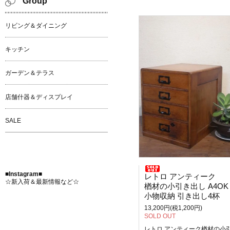
Group
リビング＆ダイニング
キッチン
ガーデン＆テラス
店舗什器＆ディスプレイ
SALE
■Instagram■
レトロ アンティーク
☆新入荷＆最新情報など☆
楢材の小引き出し A4OK ネームプレー
小物収納 引き出し4杯
13,200円(税1,200円)
SOLD OUT
レトロ アンティーク楢材の小