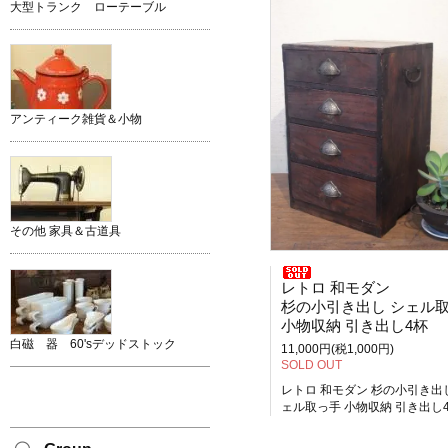
大型トランク ローテーブル
アンティーク雑貨＆小物
その他 家具＆古道具
レトロ 和モダン
杉の小引き出し シェル取っ
小物収納 引き出し4杯
白磁 器 60'sデッドストック
11,000円(税1,000円)
SOLD OUT
レトロ 和モダン 杉の小引き出
ェル取っ手 小物収納 引き出し